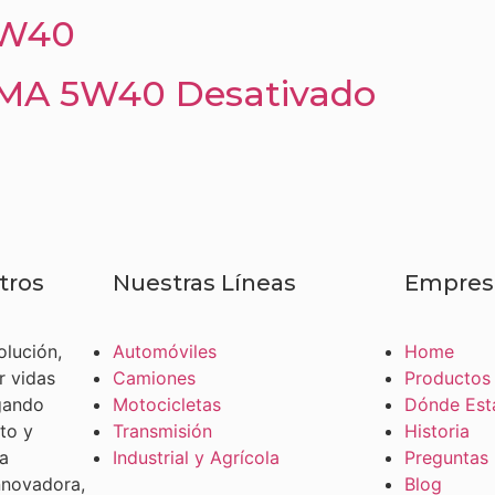
5W40
A 5W40 Desativado
tros
Nuestras Líneas
Empres
olución,
Automóviles
Home
r vidas
Camiones
Productos
egando
Motocicletas
Dónde Es
to y
Transmisión
Historia
a
Industrial y Agrícola
Preguntas
nnovadora,
Blog