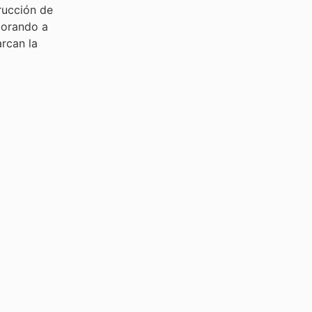
rucción de
lorando a
rcan la