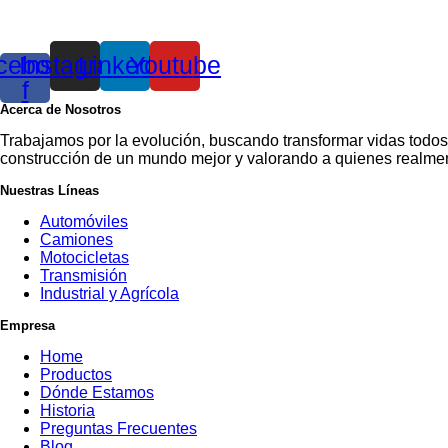
cebook-
Instagram
Linkedin
Youtube
f
Acerca de Nosotros
Trabajamos por la evolución, buscando transformar vidas todos
construcción de un mundo mejor y valorando a quienes realment
Nuestras Líneas
Automóviles
Camiones
Motocicletas
Transmisión
Industrial y Agrícola
Empresa
Home
Productos
Dónde Estamos
Historia
Preguntas Frecuentes
Blog